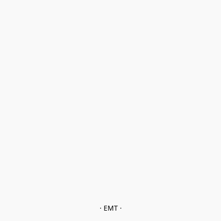
· EMT ·