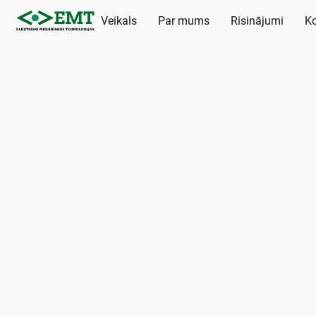
Veikals
Par mums
Risinājumi
Ko