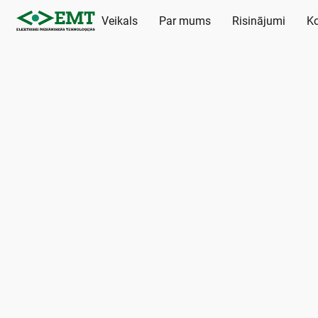
Veikals
Par mums
Risinājumi
Ko