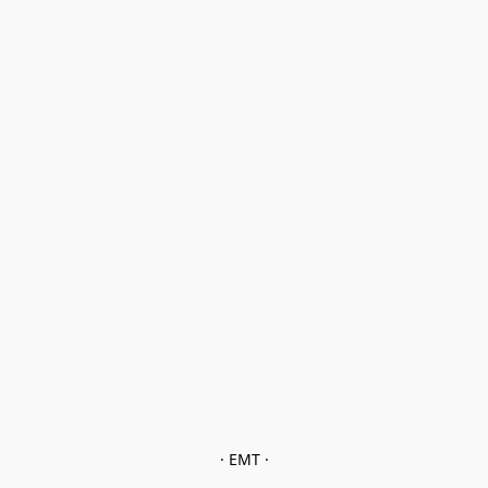
· EMT ·