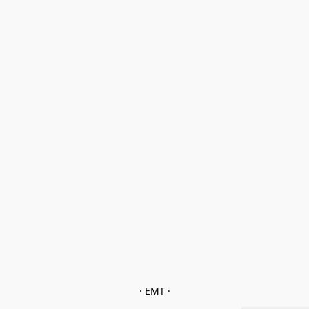
· EMT ·