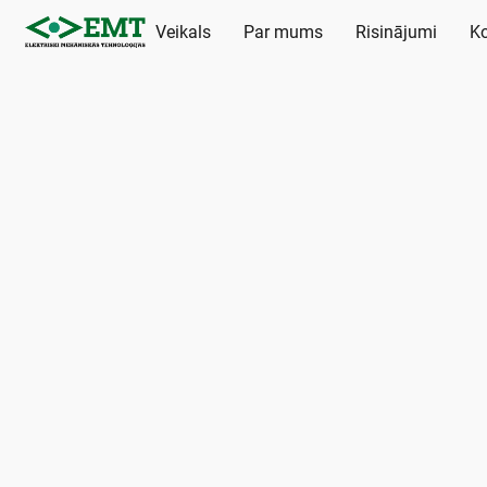
Veikals
Par mums
Risinājumi
Ko