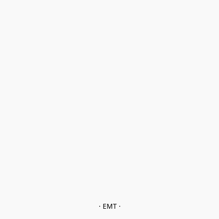
· EMT ·