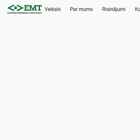
Veikals
Par mums
Risinājumi
Ko