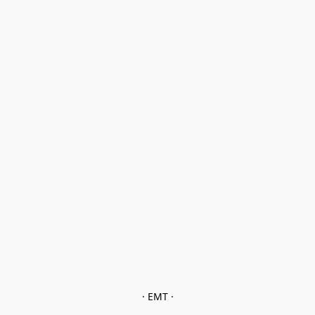
· EMT ·