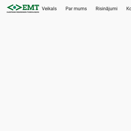
Veikals
Par mums
Risinājumi
Ko