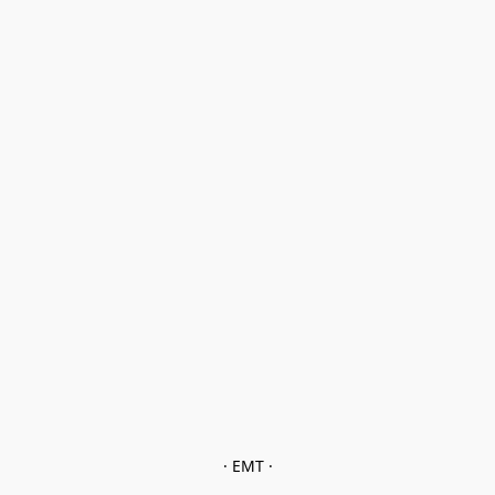
· EMT ·