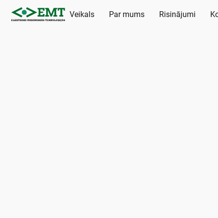
Veikals
Par mums
Risinājumi
Ko