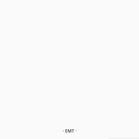
· EMT ·