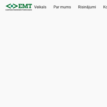
Veikals
Par mums
Risinājumi
Ko