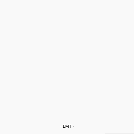
· EMT ·