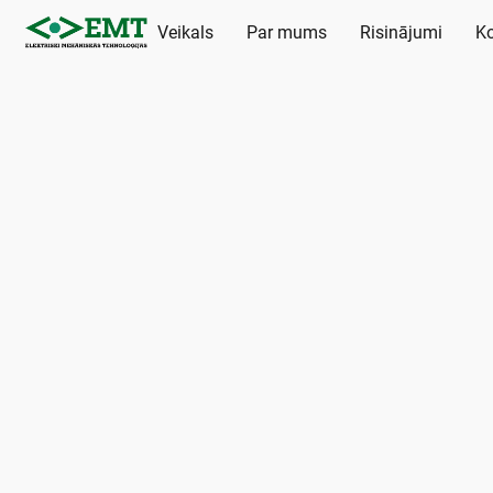
Veikals
Par mums
Risinājumi
Ko