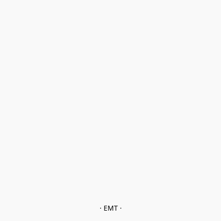
· EMT ·