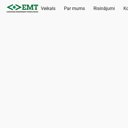
Veikals
Par mums
Risinājumi
Ko