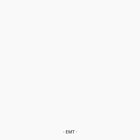
· EMT ·