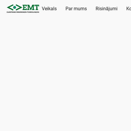
Veikals
Par mums
Risinājumi
Ko