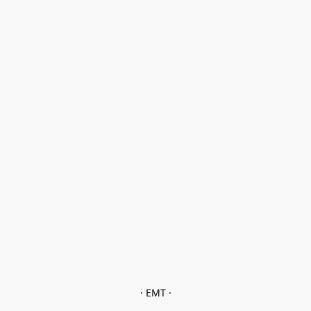
· EMT ·