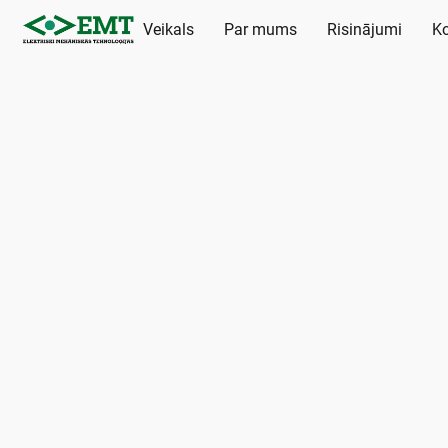
Veikals
Par mums
Risinājumi
Ko