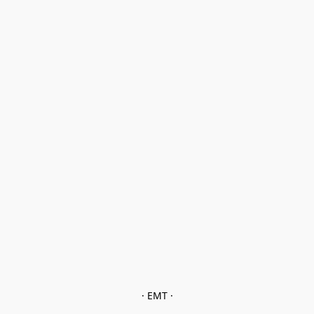
· EMT ·