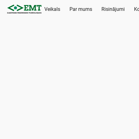
Veikals
Par mums
Risinājumi
Ko