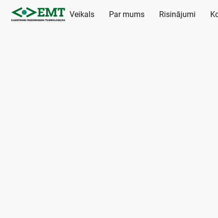
Veikals
Par mums
Risinājumi
Ko