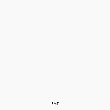
· EMT ·