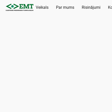
Veikals
Par mums
Risinājumi
Ko