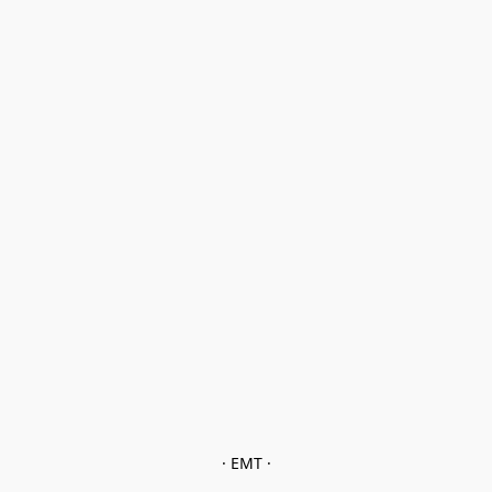
· EMT ·