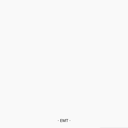
· EMT ·