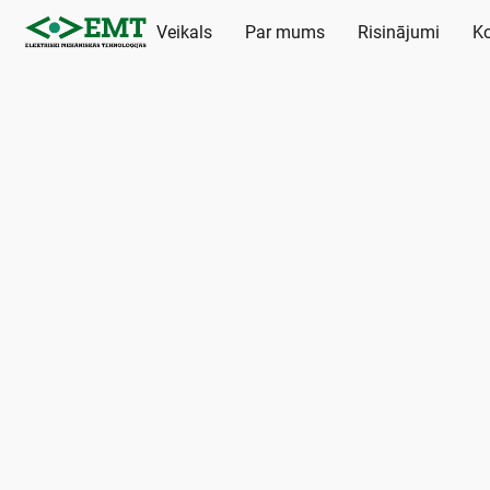
Veikals
Par mums
Risinājumi
Ko