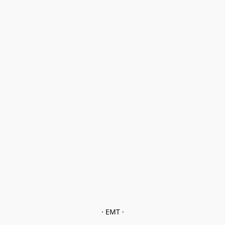
· EMT ·