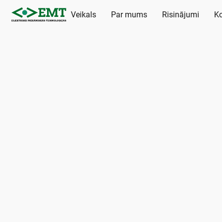
Veikals
Par mums
Risinājumi
Ko