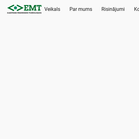
Veikals
Par mums
Risinājumi
Ko