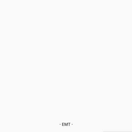
· EMT ·