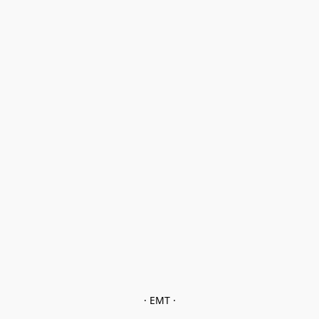
· EMT ·