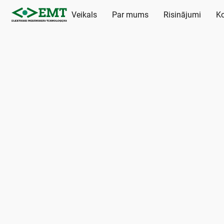
Veikals
Par mums
Risinājumi
Ko