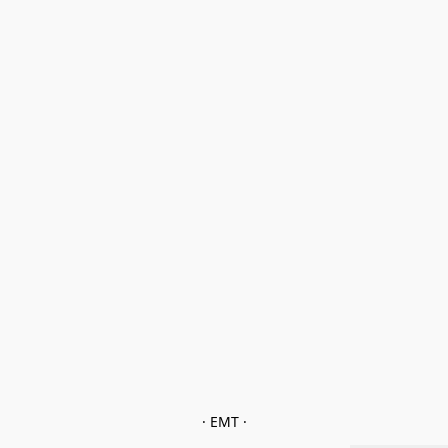
· EMT ·