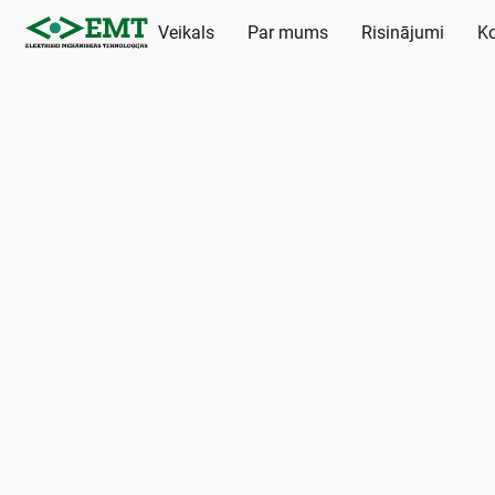
Veikals
Par mums
Risinājumi
Ko