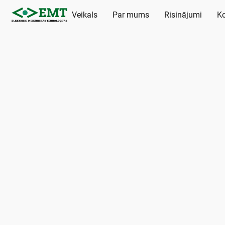
Veikals
Par mums
Risinājumi
Ko