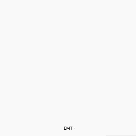
· EMT ·