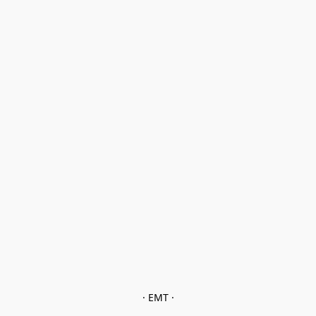
· EMT ·