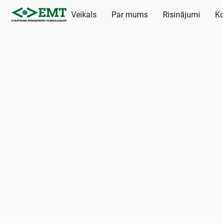
Veikals
Par mums
Risinājumi
Ko