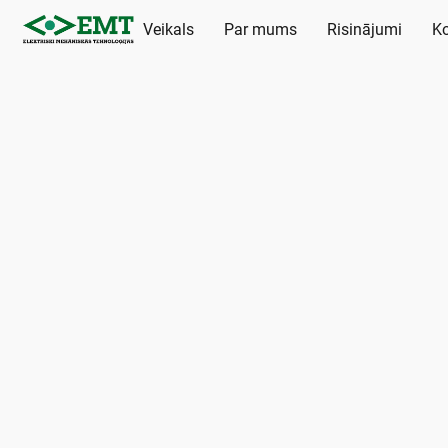
Veikals
Par mums
Risinājumi
Ko