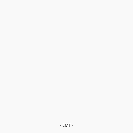
· EMT ·