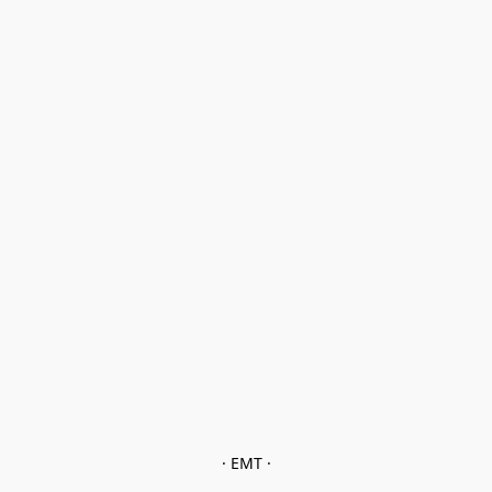
· EMT ·