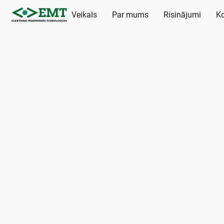
Veikals
Par mums
Risinājumi
Ko