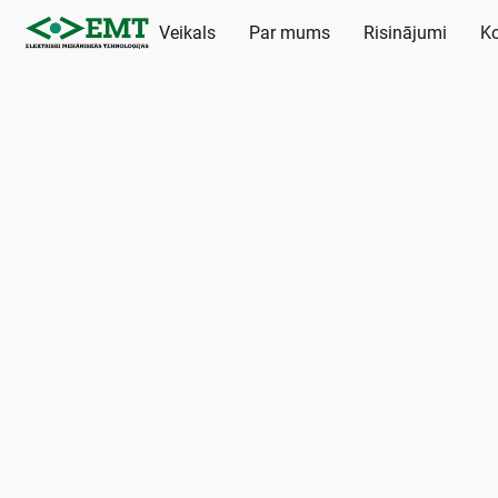
Veikals
Par mums
Risinājumi
Ko