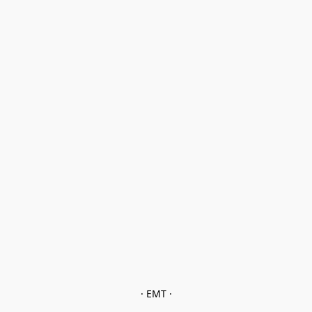
· EMT ·