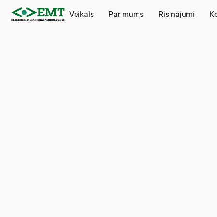
Veikals
Par mums
Risinājumi
Ko