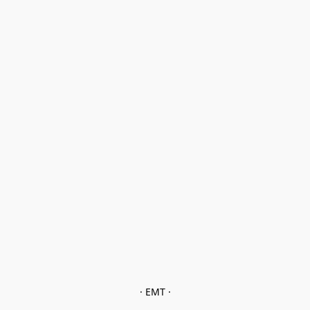
· EMT ·