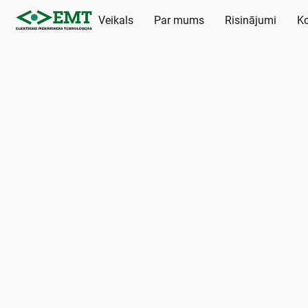
Veikals
Par mums
Risinājumi
Ko