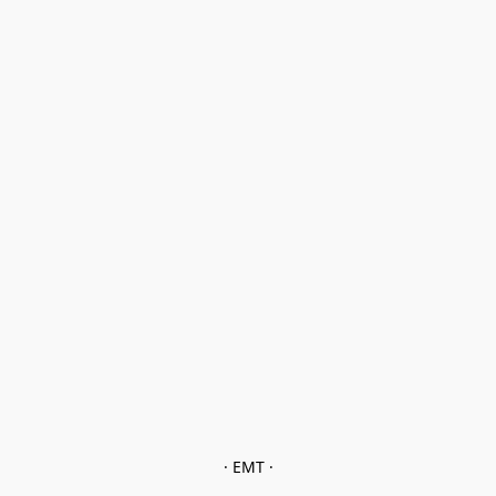
· EMT ·