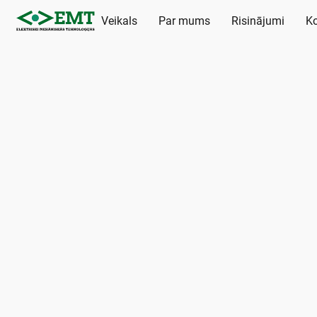
Veikals
Par mums
Risinājumi
Ko