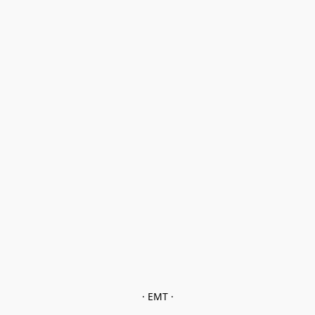
· EMT ·