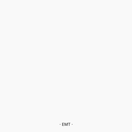
· EMT ·