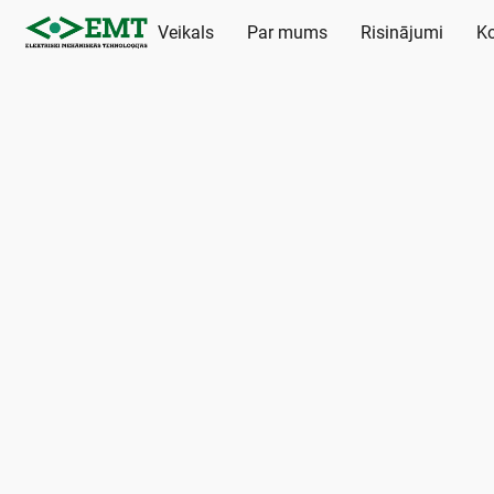
Veikals
Par mums
Risinājumi
Ko