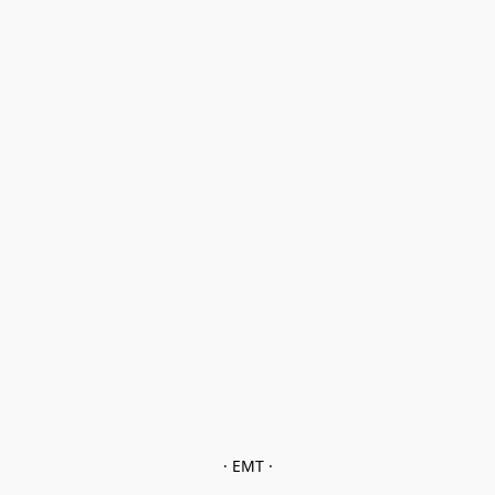
· EMT ·