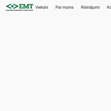
Veikals
Par mums
Risinājumi
Ko