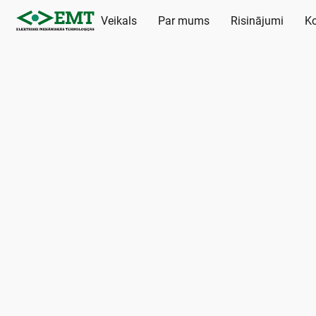
Veikals
Par mums
Risinājumi
Ko