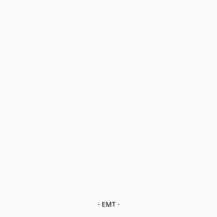
· EMT ·