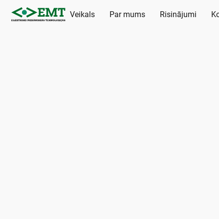
Veikals
Par mums
Risinājumi
Ko