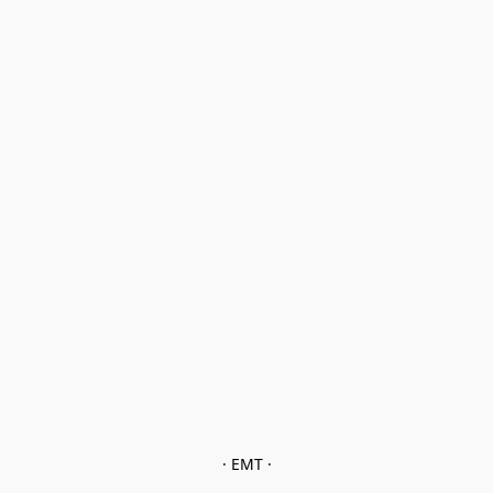
· EMT ·