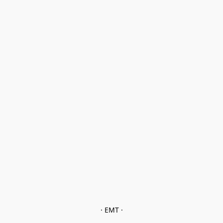
· EMT ·