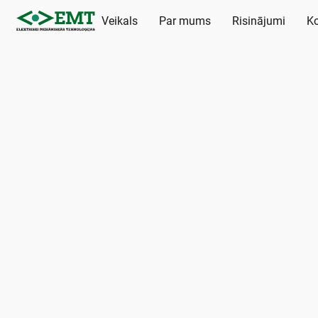
Veikals
Par mums
Risinājumi
Ko