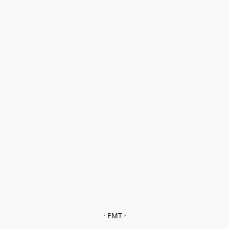
· EMT ·