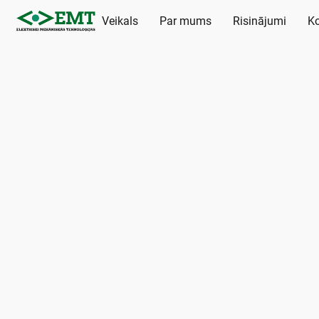
Veikals
Par mums
Risinājumi
Ko