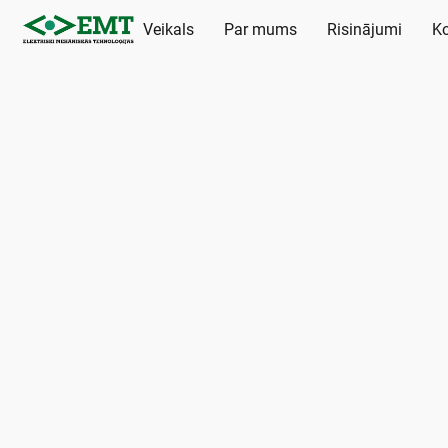
Veikals
Par mums
Risinājumi
Ko