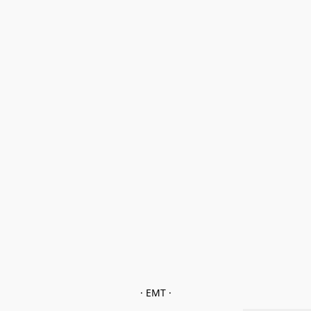
· EMT ·