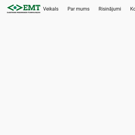
Veikals
Par mums
Risinājumi
Ko