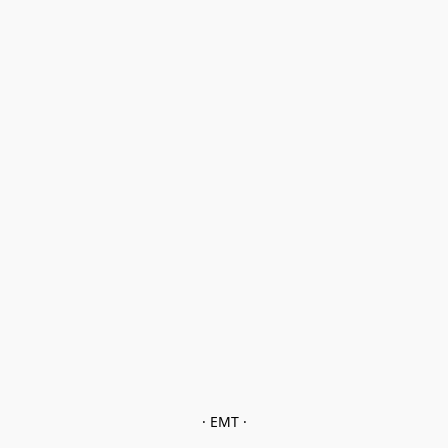
· EMT ·