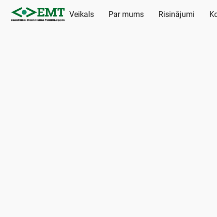
Veikals
Par mums
Risinājumi
Ko