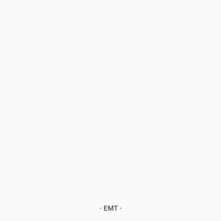
· EMT ·