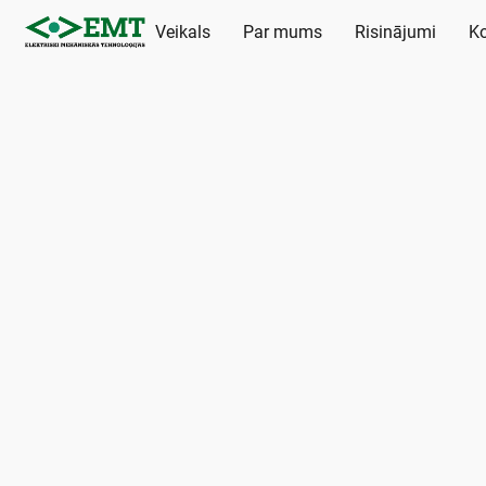
Veikals
Par mums
Risinājumi
Ko