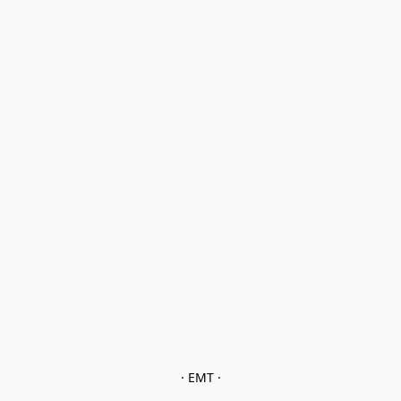
· EMT ·