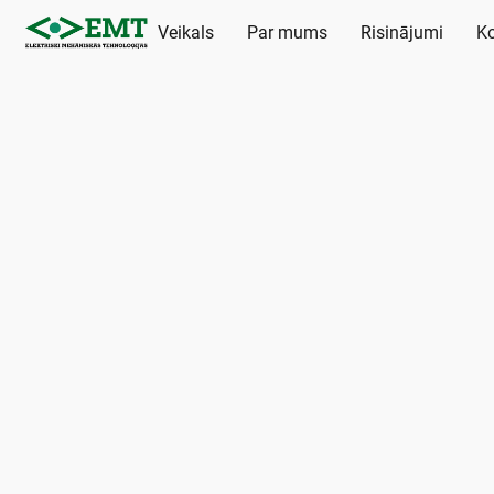
Veikals
Par mums
Risinājumi
Ko