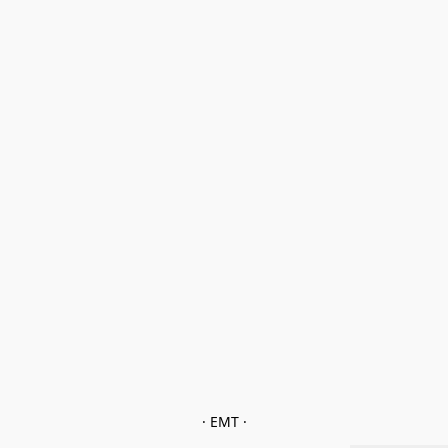
· EMT ·