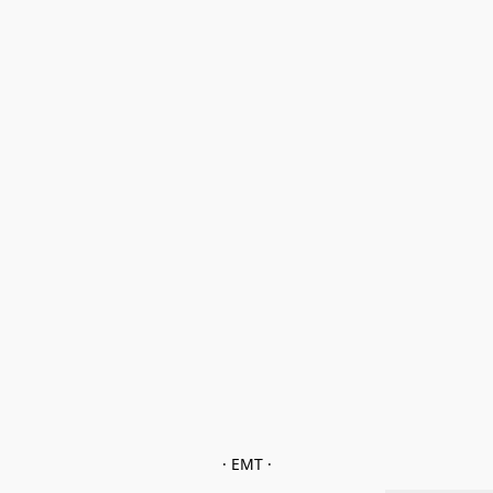
· EMT ·