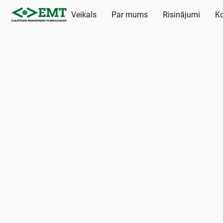
Veikals
Par mums
Risinājumi
Ko