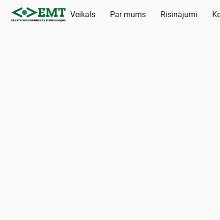
Veikals
Par mums
Risinājumi
Ko