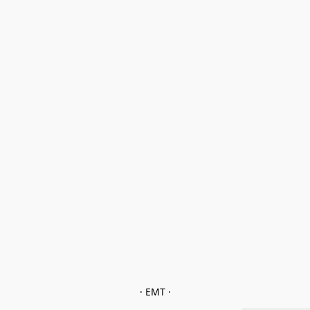
· EMT ·