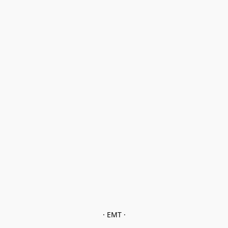
· EMT ·