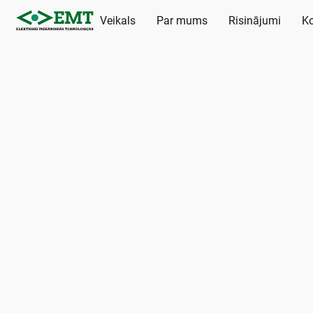
Veikals
Par mums
Risinājumi
Ko