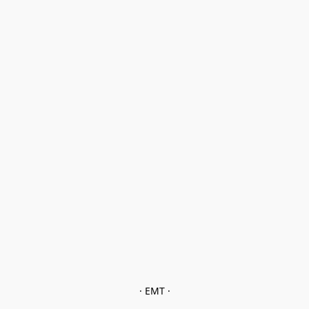
· EMT ·