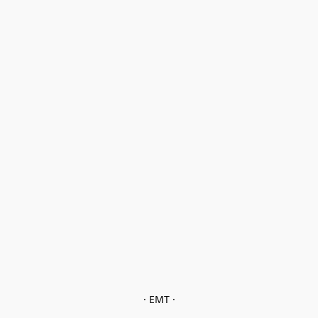
· EMT ·