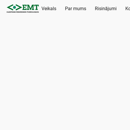
Veikals
Par mums
Risinājumi
Ko