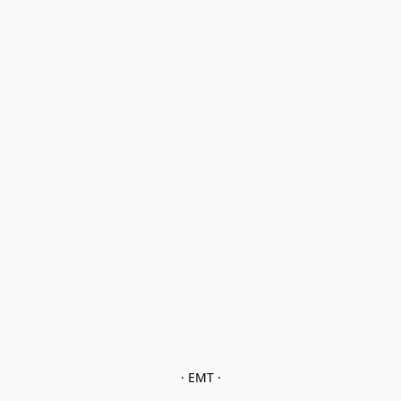
· EMT ·