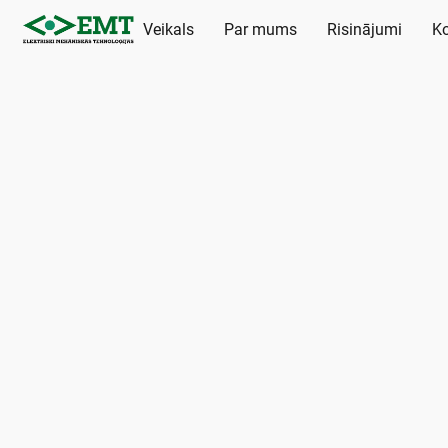
Veikals
Par mums
Risinājumi
Ko