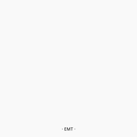
· EMT ·