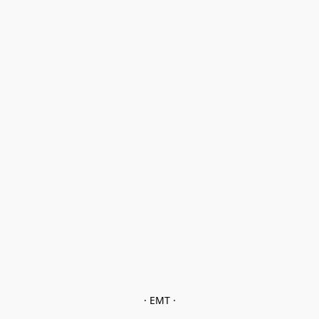
· EMT ·