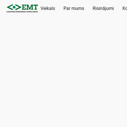
Veikals
Par mums
Risinājumi
Ko