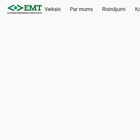
Veikals
Par mums
Risinājumi
Ko