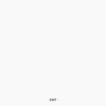
· EMT ·