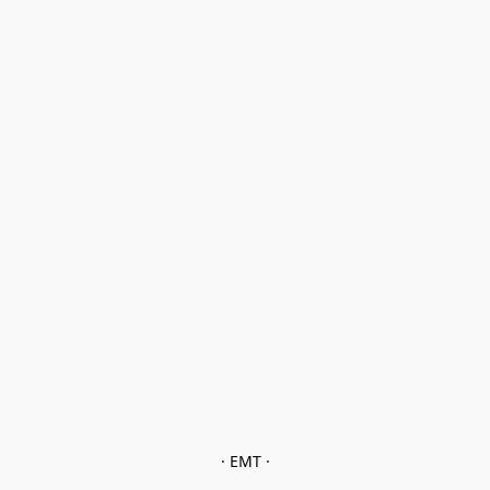
· EMT ·