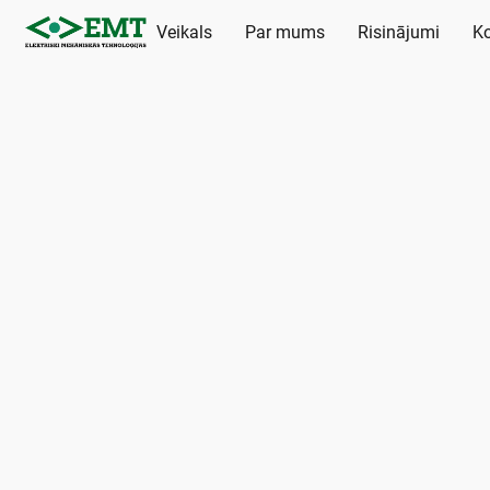
Veikals
Par mums
Risinājumi
Ko