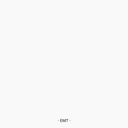
· EMT ·