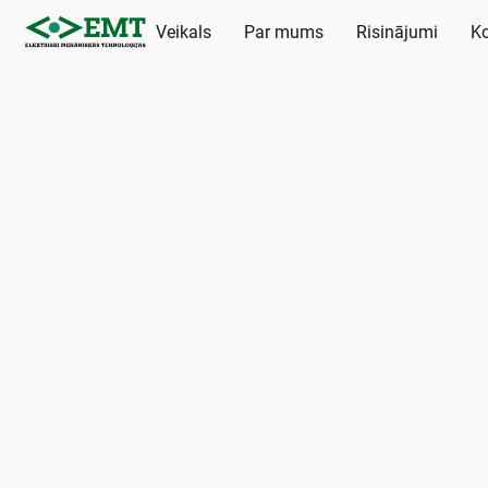
Veikals
Par mums
Risinājumi
Ko