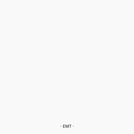
· EMT ·