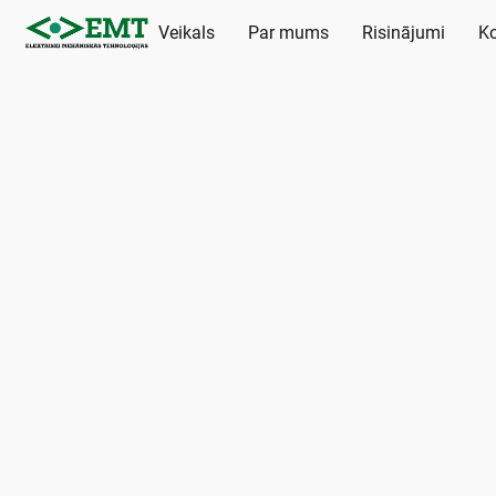
Veikals
Par mums
Risinājumi
Ko